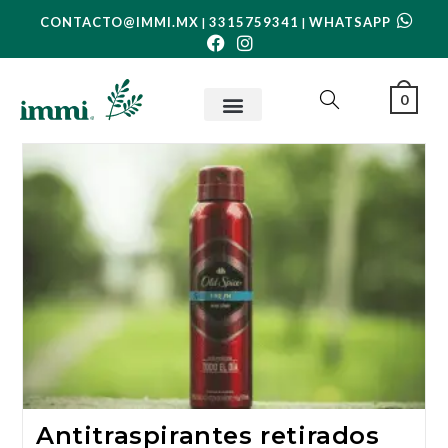
CONTACTO@IMMI.MX
3315759341
WHATSAPP
|
|
0
Antitraspirantes retirados