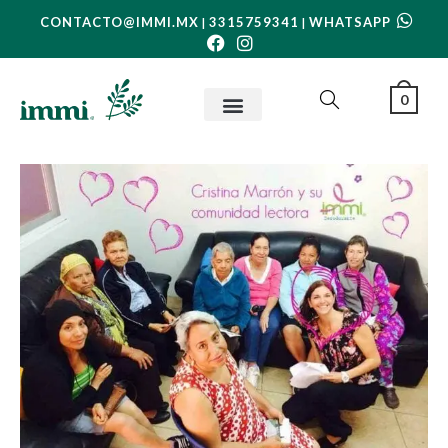
CONTACTO@IMMI.MX
3315759341
WHATSAPP
|
|
0