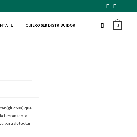
0
ENTA
QUIERO SER DISTRIBUIDOR
car (glucosa) que
 la herramienta
va para detectar