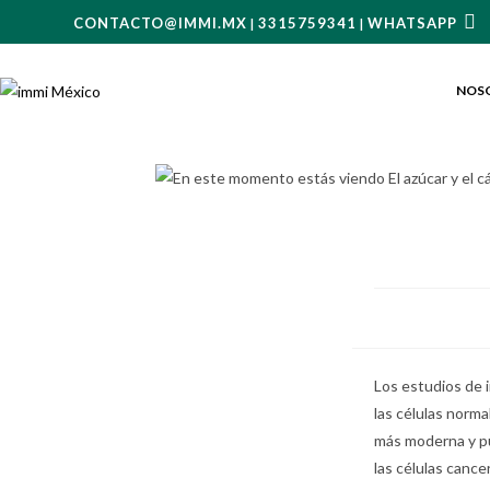
CONTACTO@IMMI.MX
3315759341
WHATSAPP
|
|
NOS
Los estudios de 
las células norm
más moderna y pu
las células canc