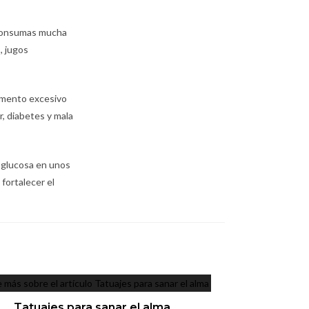
e consumas mucha
, jugos
umento excesivo
r, diabetes y mala
e glucosa en unos
fortalecer el
Tatuajes para sanar el alma