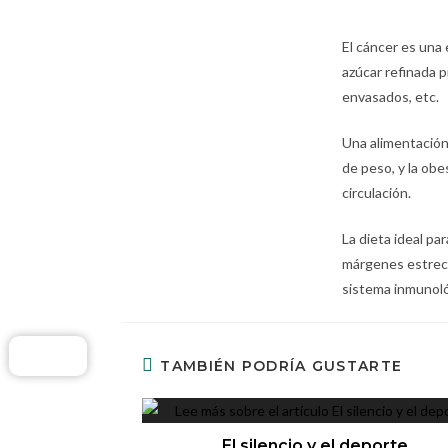
El cáncer es una
azúcar refinada p
envasados, etc.
Una alimentació
de peso, y la obe
circulación.
La dieta ideal p
márgenes estrecho
sistema inmunoló
TAMBIÉN PODRÍA GUSTARTE
El silencio y el deporte