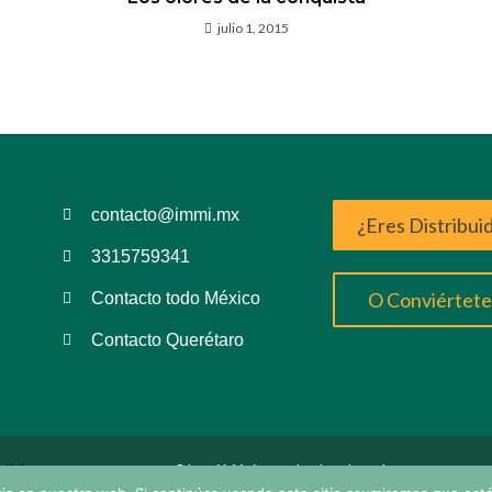
julio 1, 2015
contacto@immi.mx
¿Eres Distribui
3315759341
O Conviértete 
Contacto todo México
Contacto Querétaro
diciones
©Immi México todos los derechos
reservados