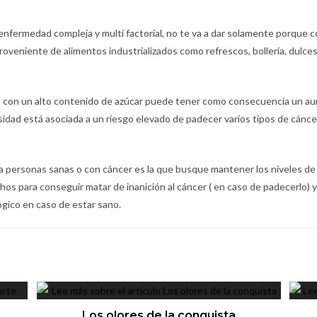
 enfermedad compleja y
multi factorial, no te va a dar solamente porqu
roveniente de alimentos industrializados como refrescos, bollería, dulces
n con un alto contenido de azúcar puede tener como consecuencia un a
sidad está asociada a un riesgo elevado de padecer varios tipos de cánce
ara personas sanas o con cáncer es la que busque mantener los niveles d
s para conseguir matar de inanición al cáncer ( en caso de padecerlo) y 
gico en caso de estar sano.
Los olores de la conquista