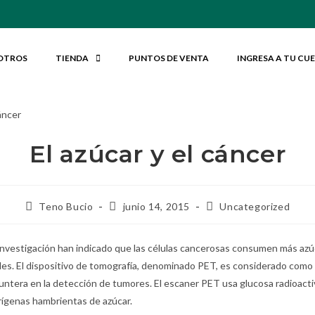
OTROS
TIENDA
PUNTOS DE VENTA
INGRESA A TU CU
El azúcar y el cáncer
Teno Bucio
junio 14, 2015
Uncategorized
investigación han indicado que las células cancerosas consumen más azú
ales. El dispositivo de tomografía, denominado PET, es considerado como
ntera en la detección de tumores. El escaner PET usa glucosa radioacti
erígenas hambrientas de azúcar.