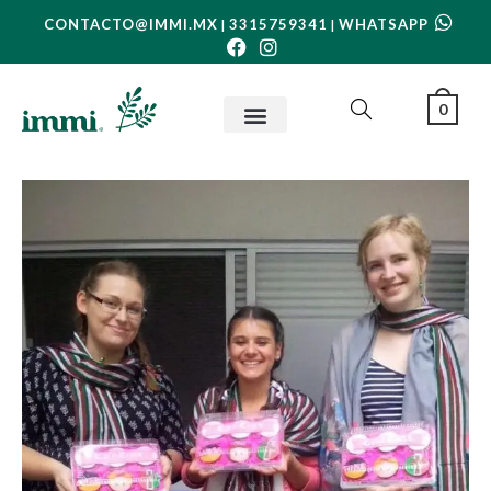
CONTACTO@IMMI.MX
3315759341
WHATSAPP
|
|
0