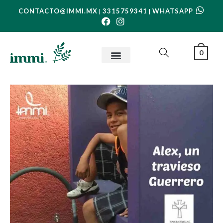
CONTACTO@IMMI.MX
3315759341
WHATSAPP
|
|
0