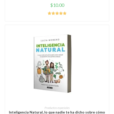
$
10.00
Valorado con
5.00
de 5
AÑADIR AL CARRITO
Productos especiales
Inteligencia Natural, lo que nadie te ha dicho sobre cómo