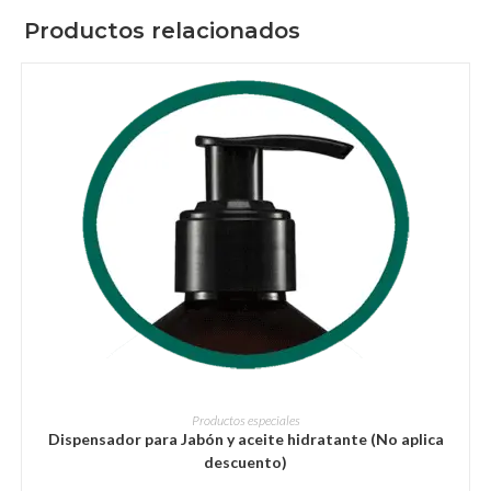
Productos relacionados
AÑADIR AL CARRITO
Productos especiales
Dispensador para Jabón y aceite hidratante (No aplica
descuento)