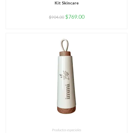
Kit Skincare
$
769.00
$
904.00
AÑADIR AL CARRITO
Productos especiales