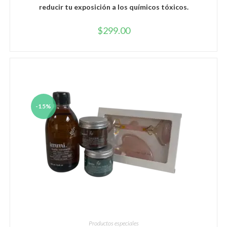
reducir tu exposición a los químicos tóxicos.
$
299.00
-15%
AÑADIR AL CARRITO
Productos especiales