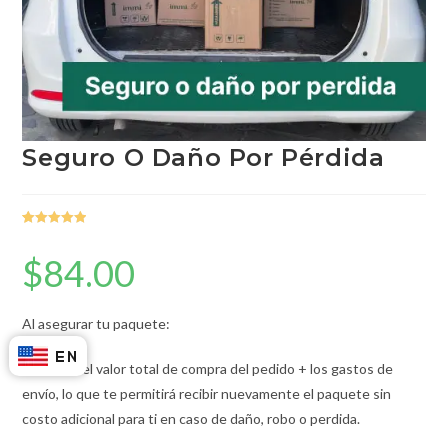
Seguro O Daño Por Pérdida
Valorado con
1
5.00
de 5 en
$
84.00
base a
valoración de
un cliente
Al asegurar tu paquete:
Recibirás el valor total de compra del pedido + los gastos de
envío, lo que te permitirá recibir nuevamente el paquete sin
costo adicional para ti en caso de daño, robo o perdida.