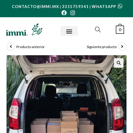
CONTACTO@IMMI.MX
3315759341
WHATSAPP
|
|
0
Producto anterior
Siguiente producto