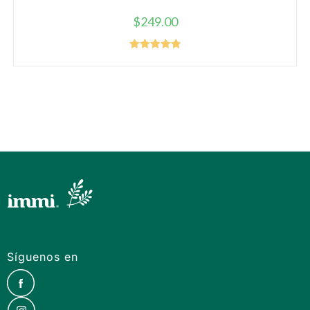
$
249.00
Valorado
con
4.91
de
5
Síguenos en