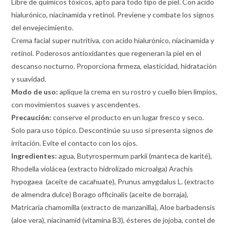
Libre de químicos tóxicos, apto para todo tipo de piel. Con acido
hialurónico, niacinamida y retinol. Previene y combate los signos
del envejecimiento.
Crema facial super nutritiva, con acido hialurónico, niacinamida y
retinol. Poderosos antioxidantes que regeneran la piel en el
descanso nocturno. Proporciona firmeza, elasticidad, hidratación
y suavidad.
Modo de uso:
aplique la crema en su rostro y cuello bien limpios,
con movimientos suaves y ascendentes.
Precaución:
conserve el producto en un lugar fresco y seco.
Solo para uso tópico. Descontinúe su uso si presenta signos de
irritación. Evite el contacto con los ojos.
Ingredientes:
agua, Butyrospermum parkii (manteca de karité),
Rhodella violácea (extracto hidrolizado microalga) Arachis
hypogaea (aceite de cacahuate), Prunus amygdalus L. (extracto
de almendra dulce) Borago officinalis (aceite de borraja),
Matricaria chamomilla (extracto de manzanilla), Aloe barbadensis
(aloe vera), niacinamid (vitamina B3), ésteres de jojoba, contel de