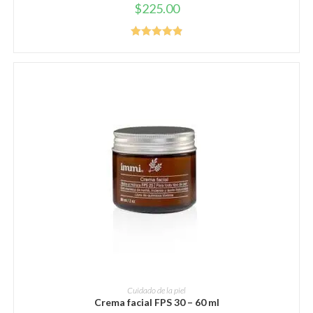
$
225.00
Valorado
con
4.92
de
5
AÑADIR AL CARRITO
Cuidado de la piel
Crema facial FPS 30 – 60 ml