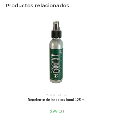
Productos relacionados
AÑADIR AL CARRITO
Cuidado de la piel
Repelente de insectos immi 125 ml
$
99.00