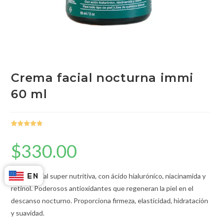
Crema facial nocturna immi
60 ml
Valorado
18
con
4.94
de
$
330.00
5 en base a
valoracione
s de
Crema facial super nutritiva, con ácido hialurónico, niacinamida y
clientes
retinol. Poderosos antioxidantes que regeneran la piel en el
descanso nocturno. Proporciona firmeza, elasticidad, hidratación
y suavidad.