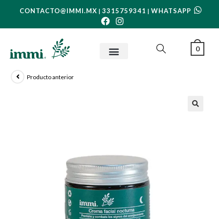
CONTACTO@IMMI.MX
3315759341
WHATSAPP
|
|
0
Producto anterior