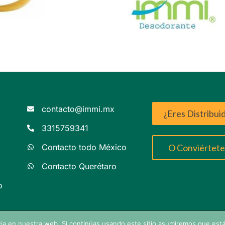
contacto@immi.mx
¿Eres Distribui
3315759341
Contacto todo México
O Conviértete 
Contacto Querétaro
o
ia en nuestra web. Si continúas usando este sitio asumiremos que es