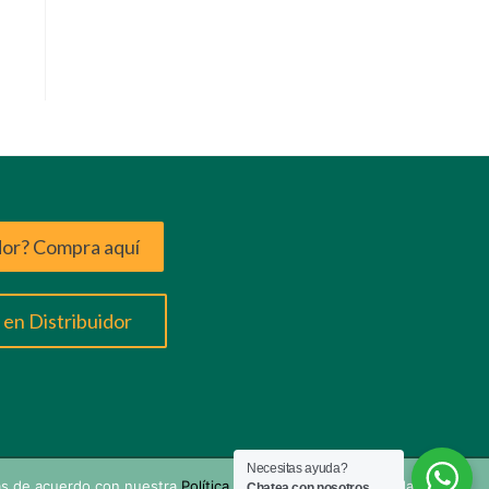
dor? Compra aquí
en Distribuidor
Necesitas ayuda?
tás de acuerdo con nuestra
Política de Privacidad
y que tus datos
Chatea con nosotros