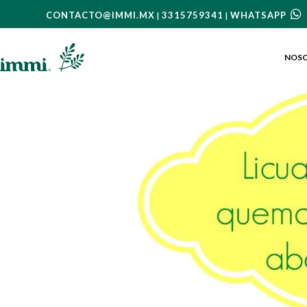
CONTACTO@IMMI.MX
3315759341
WHATSAPP
|
|
NOS