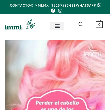
CONTACTO@IMMI.MX
3315759341
WHATSAPP
|
|
0